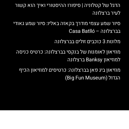
הדגל של קטלוניה | סיפורו ההיסטורי ואיך הוא קשור
לעיר ברצלונה
סיור שמע עצמי מודרך בקאזה באליו: סיור שמע גאודי
בברצלונה – Casa Batlló
מלונות 3 כוכבים זולים בברצלונה
מוזיאון לאומנות של בנקסי בברצלונה: כרטיס כניסה
למוזיאון Banksy ברצלונה
מוזיאון ביג פאן בברצלונה: כרטיסים למוזיאון הכיף
הגדול (Big Fun Museum)
האתר הינו אתר המלצות מטיילים לגאודי, ברצלונה והסביבה © כל הזכויות
שמורות לסוכנות TRAVELERS.CO.IL