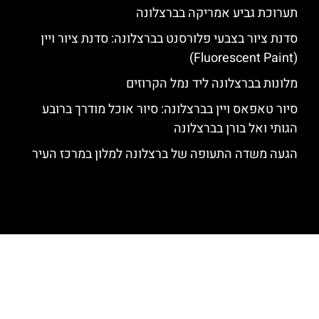
תערוכת גביע אמריקה בברצלונה
סדנת ציור בצבעי פלורסנט בברצלונה: סדנת ציור ויין
(Fluorescent Paint)
מלונות בברצלונה ליד נמל הקרוזים
סיור טאפאס ויין בברצלונה: סיור אוכל מודרך ברובע
הגותי ואל בורן בברצלונה
הגעה משדה התעופה של ברצלונה למלון במרכז העיר
האתר הינו אתר המלצות מטיילים לגאודי, ברצלונה והסביבה © כל הזכויות
שמורות לסוכנות TRAVELERS.CO.IL
מדיניות פרטיות