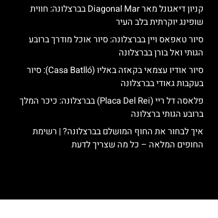
קניון דיאגונל מאר Diagonal Mar בברצלונה: חווית
שופינג יוקרתית בלב העיר
סיור טאפאס ויין בברצלונה: סיור אוכל מודרך ברובע
הגותי ואל בורן בברצלונה
סיור אודיו עצמאי בקאזה באליו (Casa Batlló): סיור
בעקבות גאודי בברצלונה
פלאסה דל ריי (Placa Del Rei) בברצלונה: כיכר המלך
ברובע הגותי ברצלונה
איך לבחור את החוף המושלם בברצלונה? | רשימת
החופים המלאה – כל מה שצריך לדעת
האתר הינו אתר המלצות מטיילים לגאודי, ברצלונה והסביבה © כל הזכויות