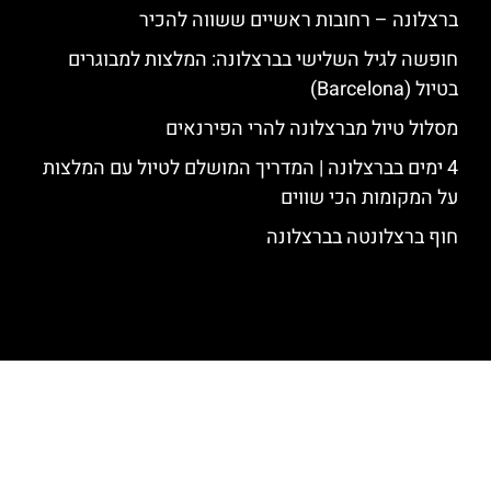
ברצלונה – רחובות ראשיים ששווה להכיר
חופשה לגיל השלישי בברצלונה: המלצות למבוגרים
בטיול (Barcelona)
מסלול טיול מברצלונה להרי הפירנאים
4 ימים בברצלונה | המדריך המושלם לטיול עם המלצות
על המקומות הכי שווים
חוף ברצלונטה בברצלונה
האתר הינו אתר המלצות מטיילים לגאודי, ברצלונה והסביבה © כל הזכויות
שמורות לסוכנות TRAVELERS.CO.IL
מדיניות פרטיות