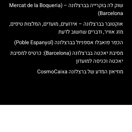
שוק לה בוקרייה בברצלונה – (Mercat de la Boqueria
Barcelona)
אוקטובר בברצלונה – אירועים, מועדים, המלצות טיפים,
מזג אוויר, ודברים שחשוב לדעת
הכפר פואבלו אספניול בברצלונה (Poble Espanyol)
מסיבת יאכטה בברצלונה (Barcelona): כרטיס למסיבת
יאכטה וכניסה למועדון
מוזיאון המדע של ברצלונה CosmoCaixa
האתר הינו אתר המלצות מטיילים לגאודי, ברצלונה והסביבה © כל הזכויות
שמורות לסוכנות TRAVELERS.CO.IL