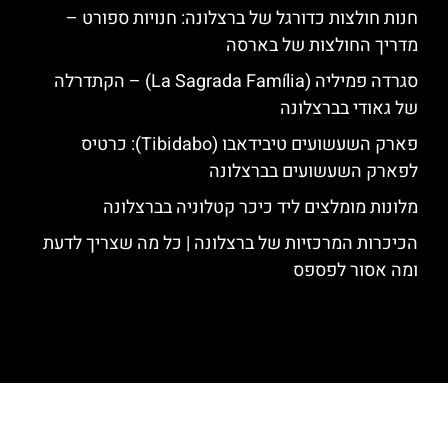
חנות חולצות כדורגל של ברצלונה: חנויות ספורט –
מדריך החולצות של בארסה
סגרדה פמיליה (La Sagrada Família) – הקתדרלה
של גאודי בברצלונה
פארק השעשועים טיבידאבו (Tibidabo): כרטיס
לפארק השעשועים בברצלונה
מלונות מומלצים ליד כיכר קטלוניה בברצלונה
הכיכרות המרכזיות של ברצלונה | כל מה שצריך לדעת
ומה אסור לפספס
האתר הינו אתר המלצות מטיילים לגאודי, ברצלונה והסביבה © כל הזכויות
שמורות לסוכנות TRAVELERS.CO.IL