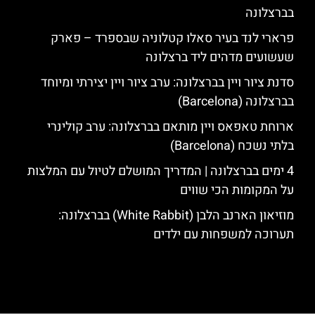
בברצלונה
פרארי לנד בעיר סאלו קטלוניה שבספרד – פארק
שעשועים מדהים ליד ברצלונה
סדנת ציור ויין בברצלונה: ערב ציור ויין יצירתי ומיוחד
בברצלונה (Barcelona)
ארוחת טאפאס ויין מותאם בברצלונה: ערב קולינרי
בלתי נשכח (Barcelona)
4 ימים בברצלונה | המדריך המושלם לטיול עם המלצות
על המקומות הכי שווים
מוזיאון הארנב הלבן (White Rabbit) בברצלונה:
תערוכה למשפחות עם ילדים