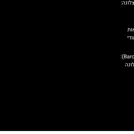
לונה:
ות
די
סיור טוקטוק בברצלונה (Barcelona):
ונה