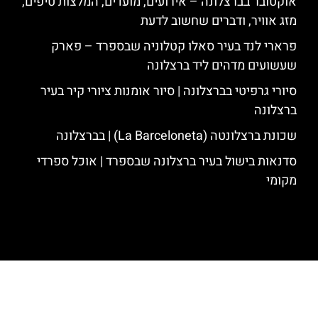
אוקטובר בברצלונה – אירועים, מועדים, המלצות טיפים,
מזג אוויר, ודברים שחשוב לדעת
פרארי לנד בעיר סאלו קטלוניה שבספרד – פארק
שעשועים מדהים ליד ברצלונה
סיורי גרפיטי בברצלונה | סיור אומנות ציורי קיר בעיר
ברצלונה
שכונת ברצלונטה (La Barceloneta) | בברצלונה
סדנאות בישול בעיר ברצלונה שבספרד | אוכל ספרדי
מקומי
האתר הינו אתר המלצות מטיילים לגאודי, ברצלונה והסביבה © כל הזכויות
שמורות לסוכנות TRAVELERS.CO.IL