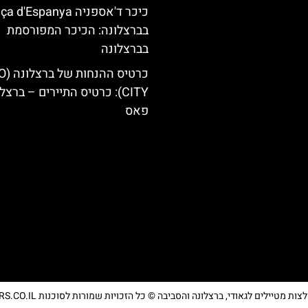
כיכר ד'אספניה  d'Espanya
בברצלונה: הכיכר המפורסמת
בברצלונה
כרטיס ההנחו
CITY): כרטיס התיירים – ברצל
פאס
מטיילים לגאודי, ברצלונה והסביבה © כל הזכויות שמורות לסוכנות TRAVELERS.CO.IL