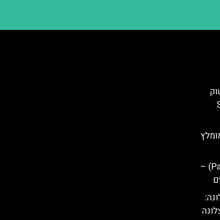
וק
Sa
מומלץ
פארק גואל ברצלונה (Parc Güell) –
ם
נה:
לונה