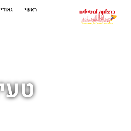
לתוכן
ראשי
גאודי
טעימ