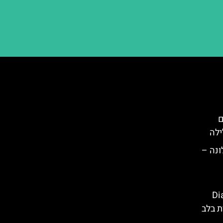
ם
ילה
Camp) ברצלונה –
Diagon
ת בלב