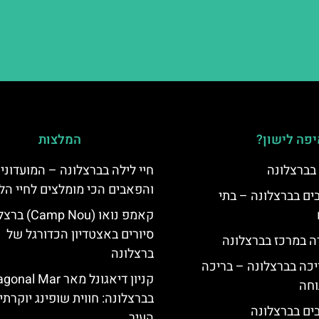
פה לישון?
המלצות
 בברצלונה
חיי לילה בברצלונה – המועדוני
והפאבים הכי מומלצים לחיי הל
 5 כוכבים בברצלונה – בתי
קאמפ נואו ( Nou
סיורים באצטדיון הכדורגל של
ה במרכז בברצלונה
ברצלונה
יכה בברצלונה – בריכה
קניון דיאגונל מאר al Mar
וחה
בברצלונה: חווית שופינג יוקרתי
העיר