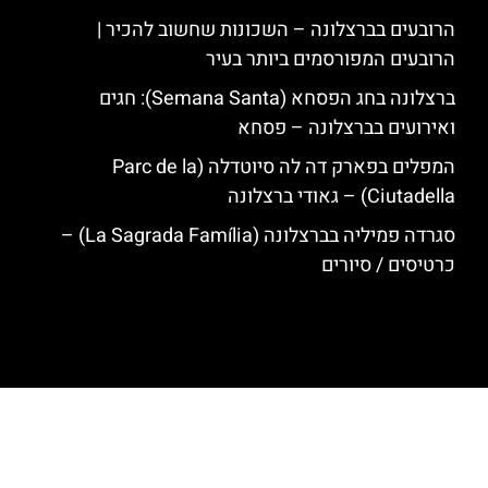
הרובעים בברצלונה – השכונות שחשוב להכיר |
הרובעים המפורסמים ביותר בעיר
ברצלונה בחג הפסחא (Semana Santa): חגים
ואירועים בברצלונה – פסחא
המפלים בפארק דה לה סיוטדלה (Parc de la
Ciutadella) – גאודי ברצלונה
סגרדה פמיליה בברצלונה (La Sagrada Família) –
כרטיסים / סיורים
האתר הינו אתר המלצות מטיילים לגאודי, ברצלונה והסביבה © כל הזכויות
שמורות לסוכנות TRAVELERS.CO.IL