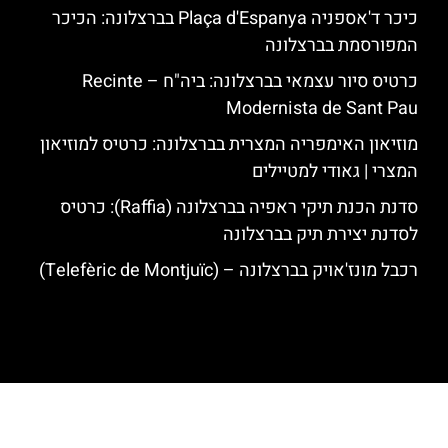
כיכר ד'אספניה Plaça d'Espanya בברצלונה: הכיכר
המפורסמת בברצלונה
כרטיס סיור עצמאי בברצלונה: ביה"ח – Recinte
Modernista de Sant Pau
מוזיאון האימפריה המצרית בברצלונה: כרטיס למוזיאון
המצרי | גאודי למטיילים
סדנת הכנת תיקי ראפיה בברצלונה (Raffia): כרטיס
לסדנת יצירת תיק בברצלונה
רכבל מונז'אויק בברצלונה – (Telefèric de Montjuïc)
האתר הינו אתר המלצות מטיילים לגאודי, ברצלונה והסביבה © כל הזכויות
שמורות לסוכנות TRAVELERS.CO.IL