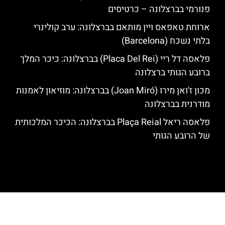
פנורמי בברצלונה – כרטיסים
ארוחת טאפאס ויין מותאם בברצלונה: ערב קולינרי
בלתי נשכח (Barcelona)
פלאסה דל ריי (Placa Del Rei) בברצלונה: כיכר המלך
ברובע הגותי ברצלונה
מכון ז'ואן מירו (Joan Miró) בברצלונה: מוזיאון לאמנות
מודרנית בברצלונה
פלאסה ריאל Plaça Reial בברצלונה: הכיכר המלכותית
של הרובע הגותי
האתר הינו אתר המלצות מטיילים לגאודי, ברצלונה והסביבה © כל הזכויות
שמורות לסוכנות TRAVELERS.CO.IL