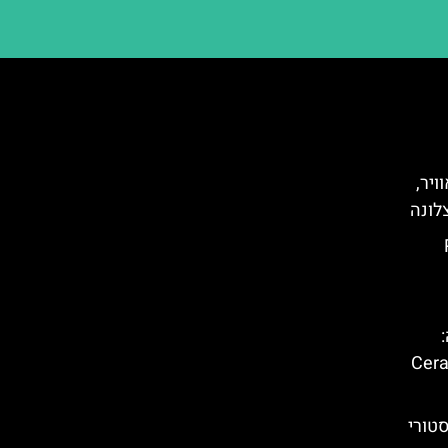
ויר,
לונה
P
ברצלונה (Ceramic
סטורי