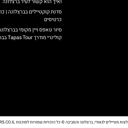
ואיך הוא קשור לעיר ברצלונה
סדנת קוקטיילים בברצלונה | כו
כרטיסים
סיור טאפס ויין מקומי בברצלונה
קולינרי מודרך Tapas Tour בברצלונה
מטיילים לגאודי, ברצלונה והסביבה © כל הזכויות שמורות לסוכנות TRAVELERS.CO.IL