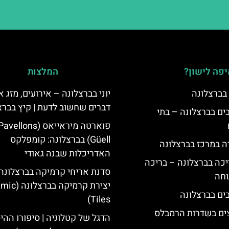
פה לישון?
המלצות
 בברצלונה
יוני בברצלונה – אירועים, מזג או
דברים שחשוב לדעת | קיץ בברצ
 5 כוכבים בברצלונה – בתי
פוארטה מיראייאס (avellons
Güell) בברצלונה: קומפלקס
ה במרכז בברצלונה
האדריכלות שבנה גאודי
יכה בברצלונה – בריכה
סדנת אריחי קרמיקה בברצלונה:
וחה
יצירת קרמיקה ב
Tiles)
צים בשדרות הרמבלס
הדגל של קטלוניה | סיפורו ההי