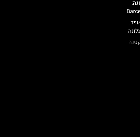
נה:
ויר,
לונה
קטנה