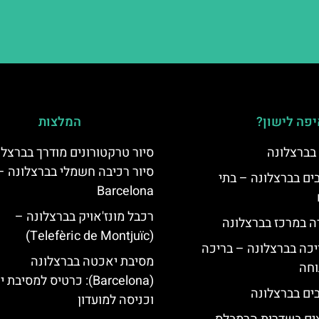
פה לישון?
המלצות
 בברצלונה
סיור טרקטורונים מודרך בברצלו
סיור רכיבה חשמלי בברצלונה –
 5 כוכבים בברצלונה – בתי
Barcelona
רכבל מונז'אויק בברצלונה –
ה במרכז בברצלונה
(Telefèric de Montjuïc)
יכה בברצלונה – בריכה
מסיבת יאכטה בברצלונה
וחה
(Barcelona): כרטיס למסיב
וכניסה למועדון