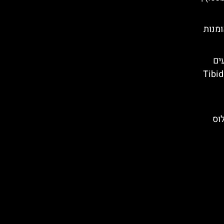
ומנות
ים
ס כניסה – Tibidabo
וס