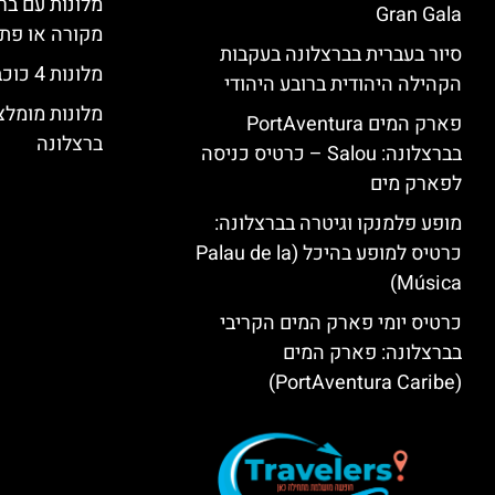
מלונות עם בר
Gran Gala
מקורה או פת
סיור בעברית בברצלונה בעקבות
מלונות 4 כוכבים בברצלונה
הקהילה היהודית ברובע היהודי
מלונות מומל
פארק המים PortAventura
ברצלונה
בברצלונה: Salou – כרטיס כניסה
לפארק מים
מופע פלמנקו וגיטרה בברצלונה:
כרטיס למופע בהיכל (Palau de la
Música)
כרטיס יומי פארק המים הקריבי
בברצלונה: פארק המים
(PortAventura Caribe)