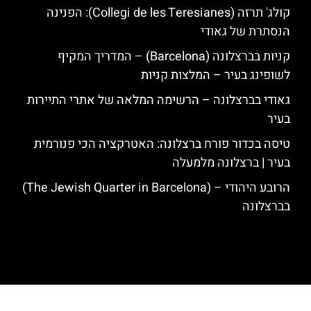
קולג' תרזה (Collegi de les Teresianes): הפנינה
הנסתרת של גאודי
קניות בברצלונה (Barcelona) – המדריך המקיף
לשופינג בעיר – המלצות קניות
גאודי בברצלונה – הרשימה המלאה של אתרי התיירות
בעיר
טיסה בכדור פורח ברצלונה: האטרקציה הכי פנורמית
בעיר | ברצלונה מלמעלה
הרובע היהודי – (The Jewish Quarter in Barcelona)
בברצלונה
האתר הינו אתר המלצות מטיילים לגאודי, ברצלונה והסביבה © כל הזכויות