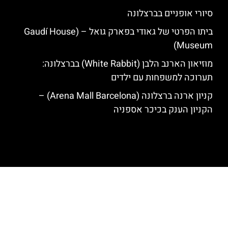
סיורי אופניים בברצלונה
ביתו הפרטי של גאודי בפארק גואל – (Gaudí House
Museum)
מוזיאון הארנב הלבן (White Rabbit) בברצלונה:
תערוכה למשפחות עם ילדים
קניון ארנה ברצלונה (Arena Mall Barcelona) –
הקניון הענק בכיכר אספניה
האתר הינו אתר המלצות מטיילים לגאודי, ברצלונה והסביבה © כל הזכויות
שמורות לסוכנות TRAVELERS.CO.IL
מדיניות פרטיות