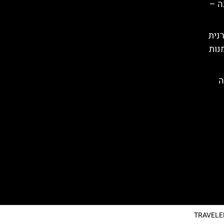
ה –
רנית
נות
ה