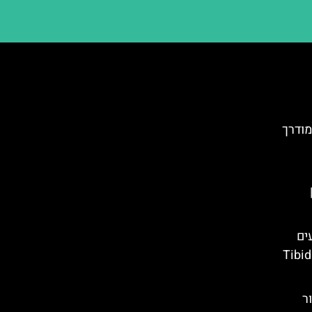
מודרך
ים
ס כניסה – Tibidabo
ר