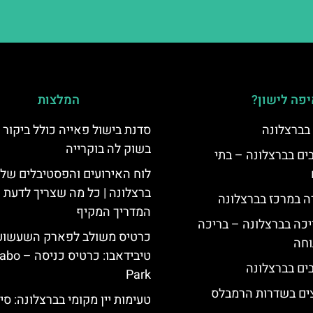
פה לישון?
המלצות
 בברצלונה
סדנת בישול פאייה כולל ביקור 
בשוק לה בוקרייה
 5 כוכבים בברצלונה – בתי
לוח האירועים והפסטיבלים של
ברצלונה | כל מה שצריך לדעת |
ה במרכז בברצלונה
המדריך המקיף
יכה בברצלונה – בריכה
כרטיס משולב לפארק השעשוע
וחה
טיבידאבו: כרטי
Park
צים בשדרות הרמבלס
טעימות יין מקומי בברצלונה: סיו