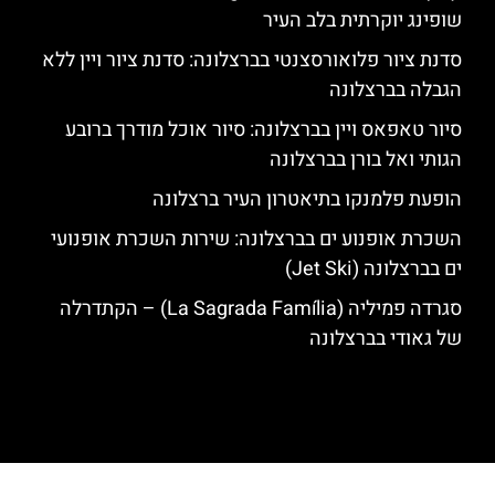
שופינג יוקרתית בלב העיר
סדנת ציור פלואורסצנטי בברצלונה: סדנת ציור ויין ללא
הגבלה בברצלונה
סיור טאפאס ויין בברצלונה: סיור אוכל מודרך ברובע
הגותי ואל בורן בברצלונה
הופעת פלמנקו בתיאטרון העיר ברצלונה
השכרת אופנוע ים בברצלונה: שירות השכרת אופנועי
ים בברצלונה (Jet Ski)
סגרדה פמיליה (La Sagrada Família) – הקתדרלה
של גאודי בברצלונה
האתר הינו אתר המלצות מטיילים לגאודי, ברצלונה והסביבה © כל הזכויות