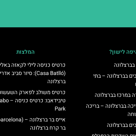
פה לישון?
המלצות
 בברצלונה
כרטיס כניסה לילי לקאזה באליו
(Casa Batlló): סיור סביב א
 5 כוכבים בברצלונה – בתי
ברצלונה
כרטיס משולב לפארק השעשוע
ה במרכז בברצלונה
טיבידאבו: כרטי
יכה בברצלונה – בריכה
Park
וחה
בר קרח ברצלונה