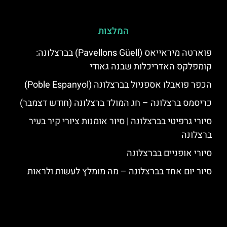
המלצות
פוארטה מיראייאס (Pavellons Güell) בברצלונה:
קומפלקס האדריכלות שבנה גאודי
הכפר פואבלו אספניול בברצלונה (Poble Espanyol)
כריסמס ברצלונה – חג המולד ברצלונה (חודש דצמבר)
סיורי גרפיטי בברצלונה | סיור אומנות ציורי קיר בעיר
ברצלונה
סיורי אופניים בברצלונה
סיור יום אחד בברצלונה – מה מומלץ לעשות ולראות