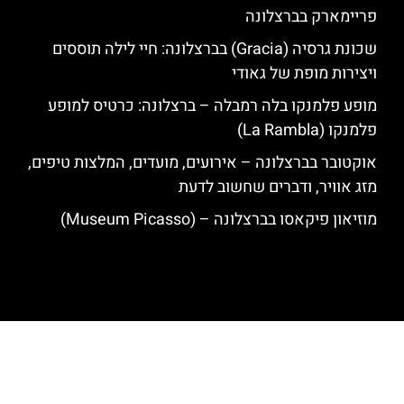
פריימארק בברצלונה
שכונת גרסיה (Gracia) בברצלונה: חיי לילה תוססים
ויצירות מופת של גאודי
מופע פלמנקו בלה רמבלה – ברצלונה: כרטיס למופע
פלמנקו (La Rambla)
אוקטובר בברצלונה – אירועים, מועדים, המלצות טיפים,
מזג אוויר, ודברים שחשוב לדעת
מוזיאון פיקאסו בברצלונה – (Museum Picasso)
האתר הינו אתר המלצות מטיילים לגאודי, ברצלונה והסביבה © כל הזכויות
שמורות לסוכנות TRAVELERS.CO.IL