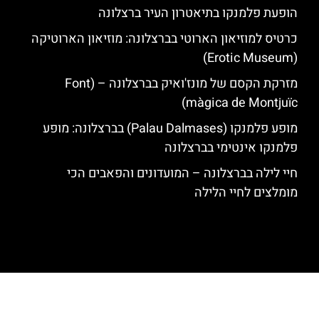
הופעת פלמנקו בתיאטרון העיר ברצלונה
כרטיס למוזיאון הארוטי בברצלונה: מוזיאון הארוטיקה
(Erotic Museum)
מזרקת הקסם של מונז'ואיק בברצלונה – (Font
màgica de Montjuïc)
מופע פלמנקו (Palau Dalmases) בברצלונה: מופע
פלמנקו אינטימי בברצלונה
חיי לילה בברצלונה – המועדונים והפאבים הכי
מומלצים לחיי הלילה
האתר הינו אתר המלצות מטיילים לגאודי, ברצלונה והסביבה © כל הזכויות
שמורות לסוכנות TRAVELERS.CO.IL