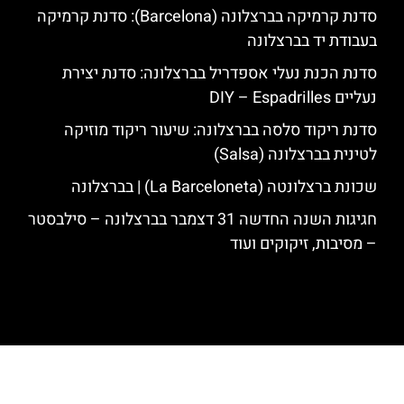
סדנת קרמיקה בברצלונה (Barcelona): סדנת קרמיקה
בעבודת יד בברצלונה
סדנת הכנת נעלי אספדריל בברצלונה: סדנת יצירת
נעליים DIY – Espadrilles
סדנת ריקוד סלסה בברצלונה: שיעור ריקוד מוזיקה
לטינית בברצלונה (Salsa)
שכונת ברצלונטה (La Barceloneta) | בברצלונה
חגיגות השנה החדשה 31 דצמבר בברצלונה – סילבסטר
– מסיבות, זיקוקים ועוד
האתר הינו אתר המלצות מטיילים לגאודי, ברצלונה והסביבה © כל הזכויות
שמורות לסוכנות TRAVELERS.CO.IL