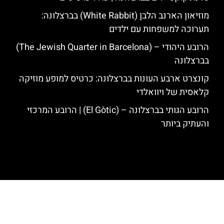
מוזיאון הארנב הלבן (White Rabbit) בברצלונה:
תערוכה למשפחות עם ילדים
הרובע היהודי – (The Jewish Quarter in Barcelona)
בברצלונה
קונצרט ארבע העונות בברצלונה: כרטיס למופע מוזיקה
קלאסית של ויוואלדי
הרובע הגותי בברצלונה – (El Gòtic) | הרובע המרכזי
והעתיק ביותר
האתר הינו אתר המלצות מטיילים לגאודי, ברצלונה והסביבה © כל הזכויות
שמורות לסוכנות TRAVELERS.CO.IL