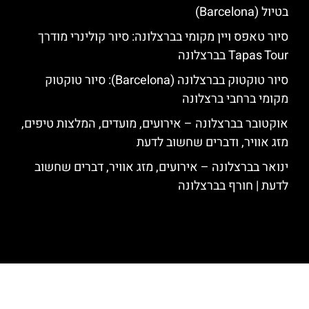
בטיול (Barcelona)
סיור טאפס ויין מקומי בברצלונה: סיור קולינרי מודרך
Tapas Tour בברצלונה
סיור טוקטוק בברצלונה (Barcelona): סיור טוקטוק
מקומי ברחבי ברצלונה
אוקטובר בברצלונה – אירועים, מועדים, המלצות טיפים,
מזג אוויר, ודברים שחשוב לדעת
ינואר בברצלונה – אירועים, מזג אוויר, דברים שחשוב
לדעת | חורף בברצלונה
האתר הינו אתר המלצות מטיילים לגאודי, ברצלונה והסביבה © כל הזכויות
שמורות לסוכנות TRAVELERS.CO.IL