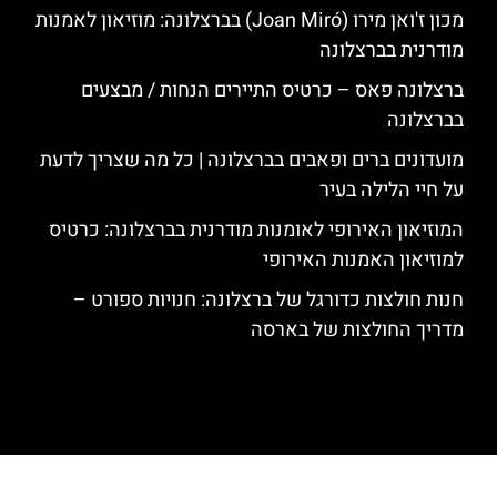
מכון ז'ואן מירו (Joan Miró) בברצלונה: מוזיאון לאמנות
מודרנית בברצלונה
ברצלונה פאס – כרטיס התיירים הנחות / מבצעים
בברצלונה
מועדונים ברים ופאבים בברצלונה | כל מה שצריך לדעת
על חיי הלילה בעיר
המוזיאון האירופי לאומנות מודרנית בברצלונה: כרטיס
למוזיאון האמנות האירופי
חנות חולצות כדורגל של ברצלונה: חנויות ספורט –
מדריך החולצות של בארסה
האתר הינו אתר המלצות מטיילים לגאודי, ברצלונה והסביבה © כל הזכויות