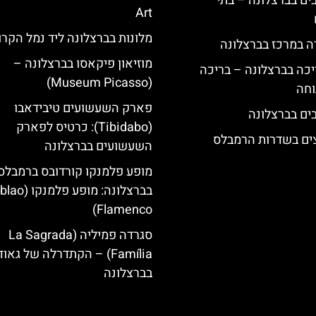
 5 כוכבים בברצלונה – בתי
Art
מלונות בברצלונה ליד נמל הקרו
ה במרכז בברצלונה
מוזיאון פיקאסו בברצלונה –
יכה בברצלונה – בריכה
(Museum Picasso)
וחה
פארק השעשועים טיבידאבו
(Tibidabo): כרטיס לפארק
צים בשדרות הרמבלס
השעשועים בברצלונה
מופע פלמנקו קורדובס ברמבלס
בברצלונה: מופע פלמנ
Flamenco)
סגרדה פמיליה (La Sagrada
Família) – הקתדרלה של גאוד
בברצלונה