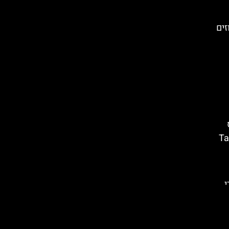
זים
קו (Tablao
י