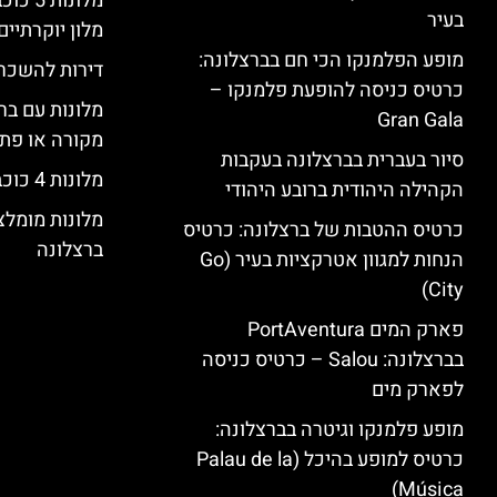
מלונות
בעיר
מלון יוקרתיים
מופע הפלמנקו הכי חם בברצלונה:
דירות להשכר
כרטיס כניסה להופעת פלמנקו –
מלונות עם בר
Gran Gala
מקורה או פת
סיור בעברית בברצלונה בעקבות
מלונות 4 כוכבים בברצלונה
הקהילה היהודית ברובע היהודי
מלונות מומל
כרטיס ההטבות של ברצלונה: כרטיס
ברצלונה
הנחות למגוון אטרקציות בעיר (Go
City)
פארק המים PortAventura
בברצלונה: Salou – כרטיס כניסה
לפארק מים
מופע פלמנקו וגיטרה בברצלונה:
כרטיס למופע בהיכל (Palau de la
Música)