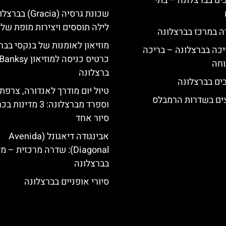
 5 כוכבים בברצלונה – בתי
שכונת גרסיה (Gracia
לילה תוססים ויצירות מופת של 
ה במרכז בברצלונה
מוזיאון לאומנות של בנקסי בבר
יכה בברצלונה – בריכה
כרטיס כניסה למוזיאון Banksy
וחה
ברצלונה
טיול יום מודרך לאנדורה, צרפת
צים בשדרות הרמבלס
וספרד מברצלונה: 3 מדינ
סיור אחד
אבינגודה דיאגונל (Avenida
Diagonal): שדרה מרכזית – 
בברצלונה
סיורי אופניים בברצלונה