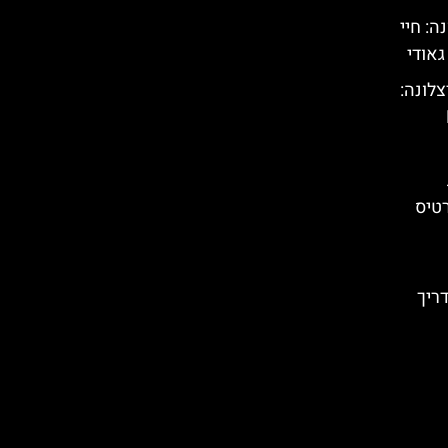
) בברצלונה: חיי
גאודי
צלונה:
ות בכרטיס
מדריך