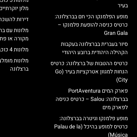
מלונות
בעיר
מלון יוקרתיים
מופע הפלמנקו הכי חם בברצלונה:
דירות להשכר
כרטיס כניסה להופעת פלמנקו –
מלונות עם בר
Gran Gala
מקורה או פת
סיור בעברית בברצלונה בעקבות
מלונות 4 כוכבים בברצלונה
הקהילה היהודית ברובע היהודי
מלונות מומל
כרטיס ההטבות של ברצלונה: כרטיס
ברצלונה
הנחות למגוון אטרקציות בעיר (Go
City)
פארק המים PortAventura
בברצלונה: Salou – כרטיס כניסה
לפארק מים
מופע פלמנקו וגיטרה בברצלונה:
כרטיס למופע בהיכל (Palau de la
Música)