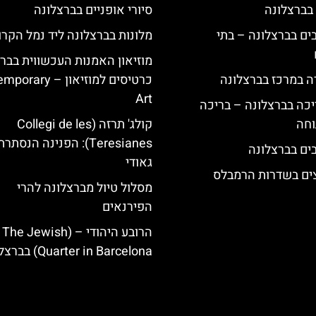
 בברצלונה
סיורי אופניים בברצלונה
 5 כוכבים בברצלונה – בתי
מלונות בברצלונה ליד נמל הקרו
מוזיאון האמנות העכשווית בברצ
ה במרכז בברצלונה
כרטיסים למוזיאון – y
Art
יכה בברצלונה – בריכה
וחה
קולג' תרזה (Collegi de les
Teresianes): הפנינה הנסת
גאודי
צים בשדרות הרמבלס
מסלול טיול מברצלונה להרי
הפירנאים
הרובע היהודי – (The Jewish
Quarter in Barcelona) בברצלונה