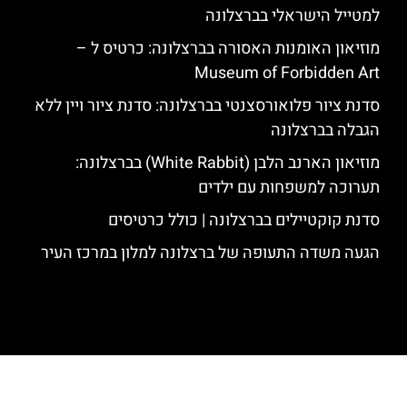
למטייל הישראלי בברצלונה
מוזיאון האומנות האסורה בברצלונה: כרטיס ל –
Museum of Forbidden Art
סדנת ציור פלואורסצנטי בברצלונה: סדנת ציור ויין ללא
הגבלה בברצלונה
מוזיאון הארנב הלבן (White Rabbit) בברצלונה:
תערוכה למשפחות עם ילדים
סדנת קוקטיילים בברצלונה | כולל כרטיסים
הגעה משדה התעופה של ברצלונה למלון במרכז העיר
האתר הינו אתר המלצות מטיילים לגאודי, ברצלונה והסביבה © כל הזכויות
שמורות לסוכנות TRAVELERS.CO.IL