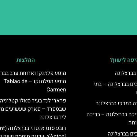
פה לישון?
המלצות
 בברצלונה
מופע פלמנקו וארוחת ערב בברצ
מופע הפלמנקו – Tablao de
 5 כוכבים בברצלונה – בתי
Carmen
פרארי לנד בעיר סאלו קטלוניה
ה במרכז בברצלונה
שבספרד – פארק שעשועים מד
יכה בברצלונה – בריכה
ליד ברצלונה
וחה
רובע סנט אנטו
Antoni): שכונה תוססת ושוק י