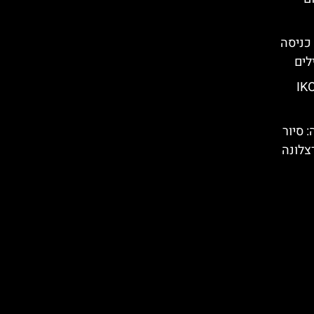
כניסה
לים
צלונה – (IKONO
: סיור