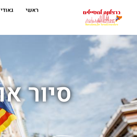
לתוכן
ראשי
גאודי
סיור א