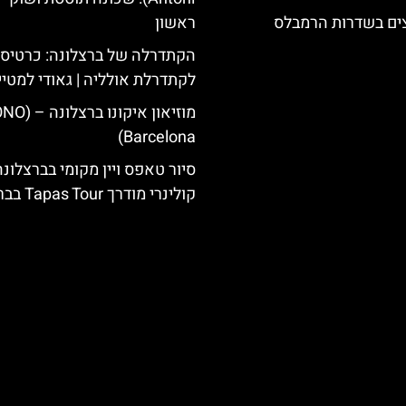
צים בשדרות הרמבלס
ראשון
הקתדרלה של ברצלונה: כרטיס 
לקתדרלת אולליה | גאודי למטיי
מוזיאון איקונו בר
Barcelona)
סיור טאפס ויין מקומי בברצלונה
קולינרי מודרך Tapas Tour בברצלונה