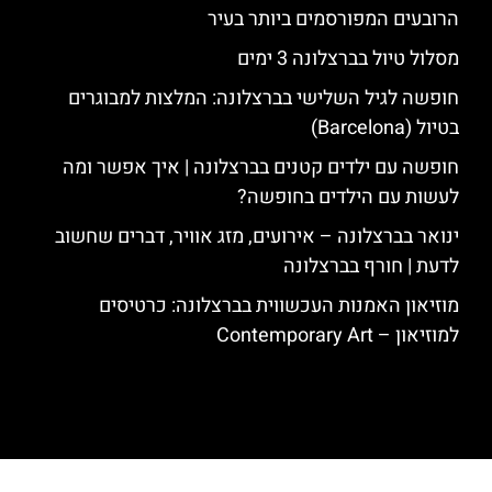
הרובעים המפורסמים ביותר בעיר
מסלול טיול בברצלונה 3 ימים
חופשה לגיל השלישי בברצלונה: המלצות למבוגרים
בטיול (Barcelona)
חופשה עם ילדים קטנים בברצלונה | איך אפשר ומה
לעשות עם הילדים בחופשה?
ינואר בברצלונה – אירועים, מזג אוויר, דברים שחשוב
לדעת | חורף בברצלונה
מוזיאון האמנות העכשווית בברצלונה: כרטיסים
למוזיאון – Contemporary Art
האתר הינו אתר המלצות מטיילים לגאודי, ברצלונה והסביבה © כל הזכויות