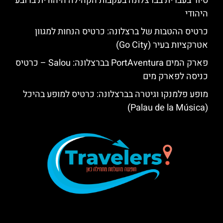
סיור בעברית בברצלונה בעקבות הקהילה היהודית ברובע
היהודי
כרטיס ההטבות של ברצלונה: כרטיס הנחות למגוון
אטרקציות בעיר (Go City)
פארק המים PortAventura בברצלונה: Salou – כרטיס
כניסה לפארק מים
מופע פלמנקו וגיטרה בברצלונה: כרטיס למופע בהיכל
(Palau de la Música)