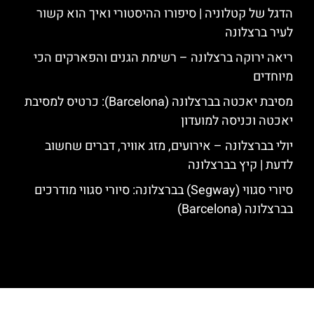
הדגל של קטלוניה | סיפורו ההיסטורי ואיך הוא קשור
לעיר ברצלונה
ריאה ירוקה ברצלונה – רשימת הגנים והפארקים הכי
מיוחדים
מסיבת יאכטה בברצלונה (Barcelona): כרטיס למסיבת
יאכטה וכניסה למועדון
יולי בברצלונה – אירועים, מזג אוויר, דברים שחשוב
לדעת | קיץ בברצלונה
סיורי סגווי (Segway) בברצלונה: סיורי סגווי מודרכים
בברצלונה (Barcelona)
האתר הינו אתר המלצות מטיילים לגאודי, ברצלונה והסביבה © כל הזכויות