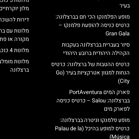
מלונות
בעיר
מלון יוקרתיים
מופע הפלמנקו הכי חם בברצלונה:
דירות להשכר
כרטיס כניסה להופעת פלמנקו –
מלונות עם בר
Gran Gala
מקורה או פת
סיור בעברית בברצלונה בעקבות
מלונות 4 כוכבים בברצלונה
הקהילה היהודית ברובע היהודי
מלונות מומל
כרטיס ההטבות של ברצלונה: כרטיס
ברצלונה
הנחות למגוון אטרקציות בעיר (Go
City)
פארק המים PortAventura
בברצלונה: Salou – כרטיס כניסה
לפארק מים
מופע פלמנקו וגיטרה בברצלונה:
כרטיס למופע בהיכל (Palau de la
Música)