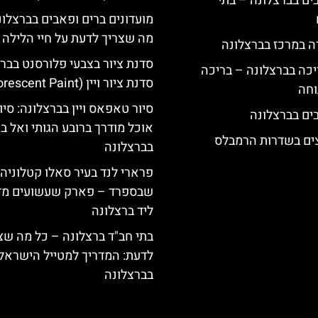
 5 כוכבים בברצלונה – בתי
מועדונים ברים ופאבים בברצלונה
מה שצריך לדעת על חיי הלילה 
ה במרכז בברצלונה
סדנת ציור בצבעי פלורסנט בברצ
יכה בברצלונה – בריכה
סדנת ציור ויין (Fluorescent Paint)
וחה
סיור טאפאס ויין בברצלונה: סיו
אוכל מודרך ברובע הגותי ואל בו
צים בשדרות הרמבלס
בברצלונה
פרארי לנד בעיר סאלו קטלוניה
שבספרד – פארק שעשועים מד
ליד ברצלונה
בתי חב"ד ברצלונה – כל מה שצ
לדעת: המדריך למטייל הישראלי
בברצלונה