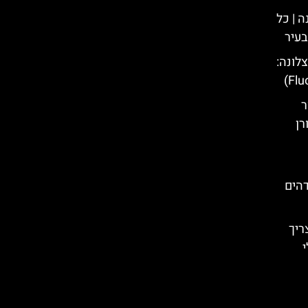
 | כל
בעיר
לונה:
ר
רן
הים
ריך