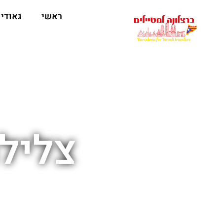
לתוכן
ראשי
גאודי
צליל