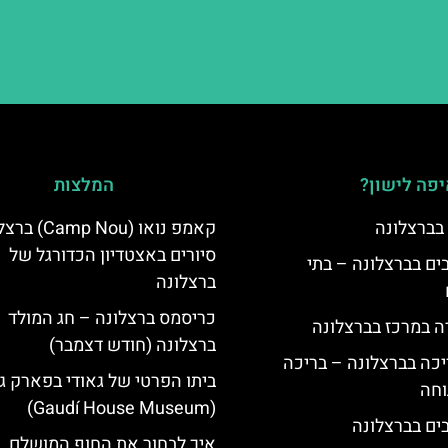
פה לישון?
המלצות
 בברצלונה
קאמפ נואו ( Nou
סיורים באצטדיון הכדורגל של
 5 כוכבים בברצלונה – בתי
ברצלונה
כריסמס ברצלונה – חג המולד
ה במרכז בברצלונה
ברצלונה (חודש דצמבר)
יכה בברצלונה – בריכה
ביתו הפרטי של גאודי בפארק ג
וחה
(Gaudí House Museum)
איך לבחור את החוף המושלם