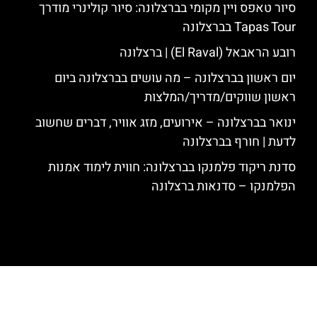
סיור טאפס ויין מקומי בברצלונה: סיור קולינרי מודרך
Tapas Tour בברצלונה
רובע הראבאל (El Raval) | ברצלונה
יום ראשון בברצלונה – מה עושים בברצלונה ביום
ראשון שווקים/מדריך/המלצות
ינואר בברצלונה – אירועים, מזג אוויר, דברים שחשוב
לדעת | חורף בברצלונה
סדנת ריקוד פלמנקו בברצלונה: חווית לימוד אמנות
הפלמנקו – סדנאות ברצלונה
האתר הינו אתר המלצות מטיילים לגאודי, ברצלונה והסביבה © כל הזכויות
שמורות לסוכנות TRAVELERS.CO.IL