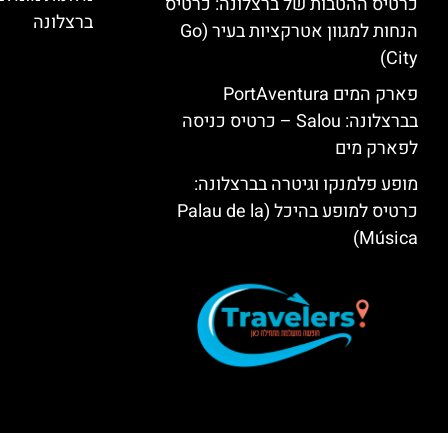
כרטיס ההטבות של ברצלונה: כרטיס
ברצלונה
הנחות למגוון אטרקציות בעיר (Go
City)
פארק המים PortAventura
בברצלונה: Salou – כרטיס כניסה
לפארק מים
מופע פלמנקו וגיטרה בברצלונה:
כרטיס למופע בהיכל (Palau de la
Música)