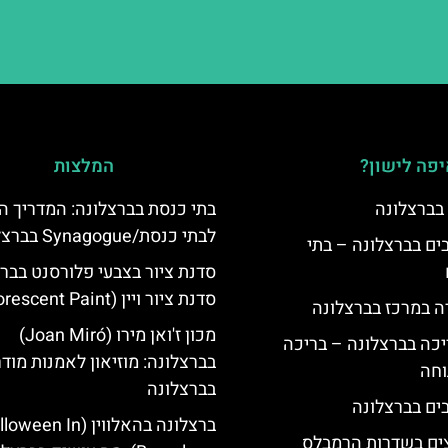
פה לישון?
המלצות
 בברצלונה
בתי כנסת בברצלונה: המדריך 
לבתי כנסת/Synagogue בברצלונה
 5 כוכבים בברצלונה – בתי
סדנת ציור בצבעי פלורסנט בברצ
סדנת ציור ויין (Fluorescent Paint)
ה במרכז בברצלונה
מכון ז'ואן מירו (Joan Miró)
יכה בברצלונה – בריכה
בברצלונה: מוזיאון לאמנות מודר
וחה
בברצלונה
ברצלונה בהאלווין (een In
צים בשדרות הרמבלס