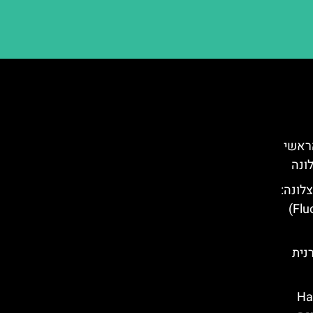
הראשי
לונה:
נית
Hallow