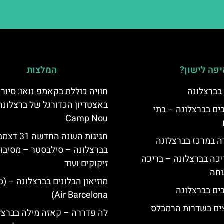
פה לישון?
המלצות
 בברצלונה
חוויה כוללת בקאמפ נואו: סיור
באצטדיון הכדורגל של ברצלונה
 5 כוכבים בברצלונה – בתי
Camp Nou
חגיגות השנה החדשה 31
ה במרכז בברצלונה
בברצלונה – סילבסטר – מסיבות
יכה בברצלונה – בריכה
זיקוקים ועוד
וחה
מוזיאון
Air Barcelona)
צים בשדרות הרמבלס
לה פדררה – קאזה מילה בברצל