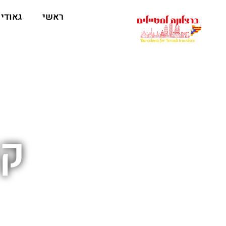
לתוכן
ראשי
גאודי
קנ