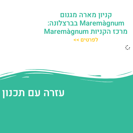
קניון מארה מגנום
Maremàgnum בברצלונה:
מרכז הקניות Maremàgnum
לפרטים >>
עזרה עם תכנון