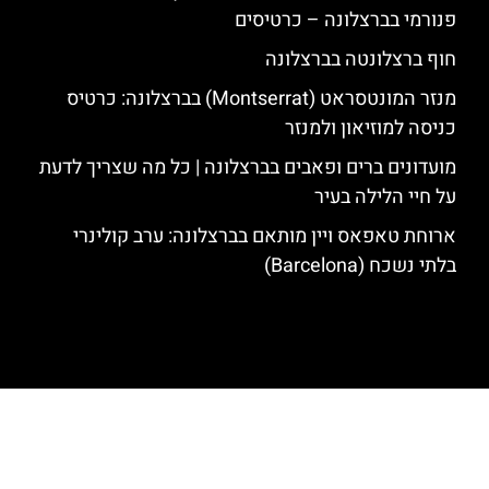
פנורמי בברצלונה – כרטיסים
חוף ברצלונטה בברצלונה
מנזר המונטסראט (Montserrat) בברצלונה: כרטיס
כניסה למוזיאון ולמנזר
מועדונים ברים ופאבים בברצלונה | כל מה שצריך לדעת
על חיי הלילה בעיר
ארוחת טאפאס ויין מותאם בברצלונה: ערב קולינרי
בלתי נשכח (Barcelona)
האתר הינו אתר המלצות מטיילים לגאודי, ברצלונה והסביבה © כל הזכויות
שמורות לסוכנות TRAVELERS.CO.IL