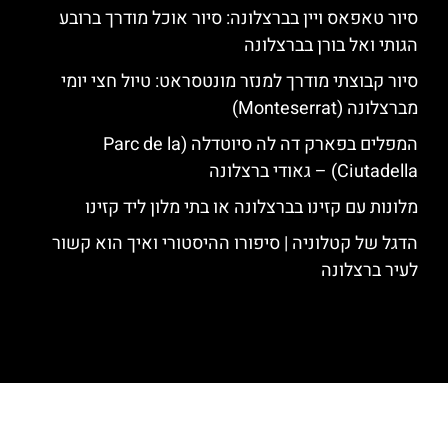
סיור טאפאס ויין בברצלונה: סיור אוכל מודרך ברובע
הגותי ואל בורן בברצלונה
סיור קבוצתי מודרך למנזר מונטסראט: טיול חצי יומי
מברצלונה (Monteserrat)
המפלים בפארק דה לה סיוטדלה (Parc de la
Ciutadella) – גאודי ברצלונה
מלונות עם קזינו בברצלונה או בתי מלון ליד קזינו
הדגל של קטלוניה | סיפורו ההיסטורי ואיך הוא קשור
לעיר ברצלונה
האתר הינו אתר המלצות מטיילים לגאודי, ברצלונה והסביבה © כל הזכויות
שמורות לסוכנות TRAVELERS.CO.IL