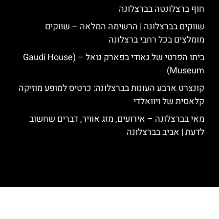
חוף ברצלונטה בברצלונה
שווקים בברצלונה | הרשימה המלאה – שווקים
מומלצים בכל רחבי ברצלונה
ביתו הפרטי של גאודי בפארק גואל – (Gaudí House
Museum)
קונצרט ארבע העונות בברצלונה: כרטיס למופע מוזיקה
קלאסית של ויוואלדי
מאי בברצלונה – אירועים, מזג אוויר, דברים שחשוב
לדעת | אביב בברצלונה
האתר הינו אתר המלצות מטיילים לגאודי, ברצלונה והסביבה © כל הזכויות
שמורות לסוכנות TRAVELERS.CO.IL