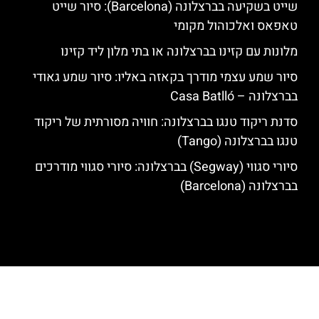
שייט בשקיעה בברצלונה (Barcelona): סיור שייט
טאפאס ואלכוהול מקומי
מלונות עם קזינו בברצלונה או בתי מלון ליד קזינו
סיור שמע עצמי מודרך בקאזה באליו: סיור שמע גאודי
בברצלונה – Casa Batlló
סדנת ריקוד טנגו בברצלונה: חוויה מסורתית של ריקוד
טנגו בברצלונה (Tango)
סיורי סגווי (Segway) בברצלונה: סיורי סגווי מודרכים
בברצלונה (Barcelona)
האתר הינו אתר המלצות מטיילים לגאודי, ברצלונה והסביבה © כל הזכויות
שמורות לסוכנות TRAVELERS.CO.IL