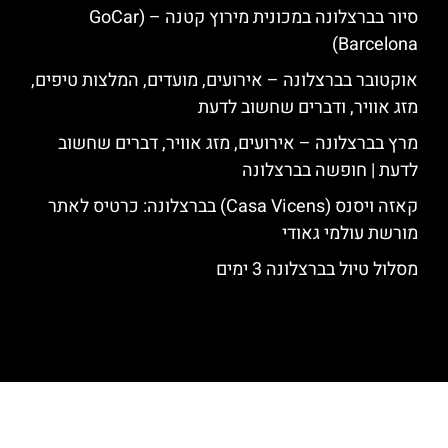
סיור בברצלונה במכונית מירוץ קטנה – (GoCar
Barcelona)
אוקטובר בברצלונה – אירועים, מועדים, המלצות טיפים,
מזג אוויר, ודברים שחשוב לדעת
מרץ בברצלונה – אירועים, מזג אוויר, דברים שחשוב
לדעת | חופשה בברצלונה
קאזה ויסנס (Casa Vicens) בברצלונה: כרטיס לאתר
מורשת עולמי גאודי
מסלול טיול בברצלונה 3 ימים
האתר הינו אתר המלצות מטיילים לגאודי, ברצלונה והסביבה © כל הזכויות
שמורות לסוכנות TRAVELERS.CO.IL