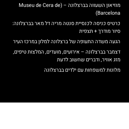
מוזיאון השעווה בברצלונה – (Museu de Cera de
Barcelona)
כרטיס כניסה לכנסיית סנטה מריה דל מאר בברצלונה:
סיור מודרך + תצפית
הגעה משדה התעופה של ברצלונה למלון במרכז העיר
דצמבר בברצלונה – אירועים, מועדים, המלצות טיפים,
מזג אוויר, ודברים שחשוב לדעת
מלונות למשפחות עם ילדים בברצלונה
האתר הינו אתר המלצות מטיילים לגאודי, ברצלונה והסביבה © כל הזכויות
שמורות לסוכנות TRAVELERS.CO.IL