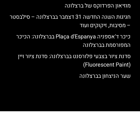
מוזיאון הפרדוקס של ברצלונה
חגיגות השנה החדשה 31 דצמבר בברצלונה – סילבסטר
– מסיבות, זיקוקים ועוד
כיכר ד'אספניה Plaça d'Espanya בברצלונה: הכיכר
המפורסמת בברצלונה
סדנת ציור בצבעי פלורסנט בברצלונה: סדנת ציור ויין
(Fluorescent Paint)
שער הניצחון בברצלונה
האתר הינו אתר המלצות מטיילים לגאודי, ברצלונה והסביבה © כל הזכויות
שמורות לסוכנות TRAVELERS.CO.IL