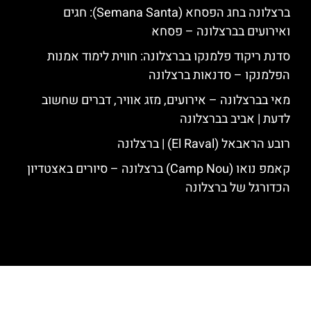
ברצלונה בחג הפסחא (Semana Santa): חגים
ואירועים בברצלונה – פסחא
סדנת ריקוד פלמנקו בברצלונה: חווית לימוד אמנות
הפלמנקו – סדנאות ברצלונה
מאי בברצלונה – אירועים, מזג אוויר, דברים שחשוב
לדעת | אביב בברצלונה
רובע הראבאל (El Raval) | ברצלונה
קאמפ נואו (Camp Nou) ברצלונה – סיורים באצטדיון
הכדורגל של ברצלונה
האתר הינו אתר המלצות מטיילים לגאודי, ברצלונה והסביבה © כל הזכויות
שמורות לסוכנות TRAVELERS.CO.IL